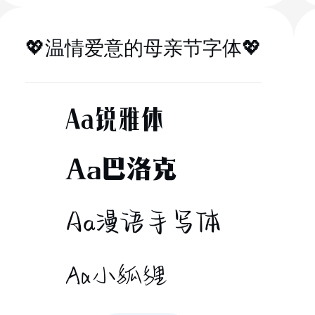
💖温情爱意的母亲节字体💖
Aa锐雅体
Aa巴洛克
Aa漫语手写体
Aa小狐狸