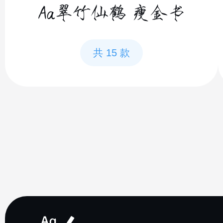
Aa翠竹仙鹤 瘦金书
共 15 款