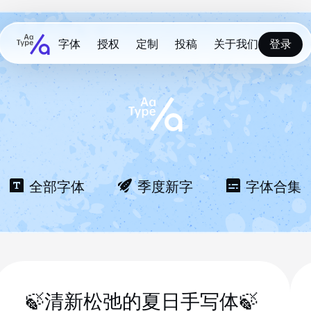
字体
授权
定制
投稿
关于我们
登录
全部字体
季度新字
字体合集
🍃清新松弛的夏日手写体🍃